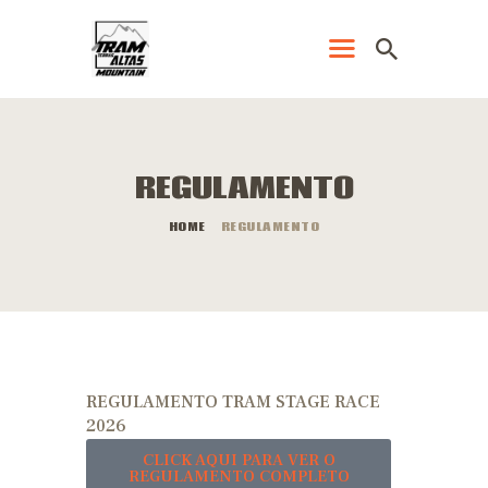
PÁGINA PRINCIPAL
REGULAMENTO
LOJA
HOME
REGULAMENTO
CRONOMETRAGEM
ELETRÔNICA
EVENTOS
RESULTADOS
REGULAMENTO
REGULAMENTO TRAM STAGE RACE
2026
CLICK AQUI PARA VER O
REGULAMENTO COMPLETO