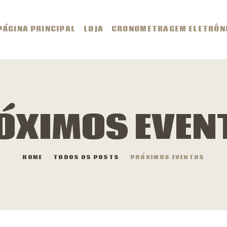
ÁGINA PRINCIPAL
PÁGINA PRINCIPAL
LOJA
CRONOMETRAGEM ELETRÔN
OJA
RONOMETRAGEM
LETRÔNICA
ÓXIMOS EVEN
VENTOS
HOME
TODOS OS POSTS
PRÓXIMOS EVENTOS
ESULTADOS