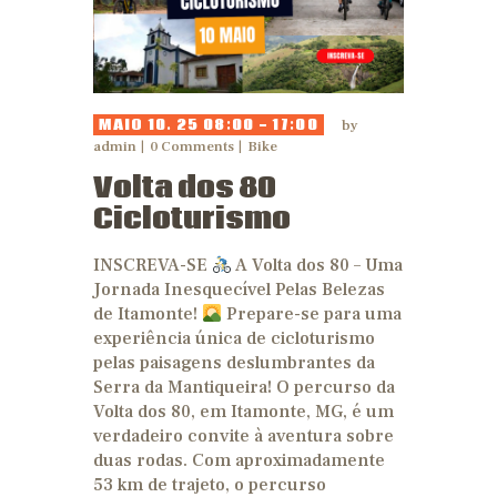
MAIO 10. 25 08:00 - 17:00
by
admin
0
Comments
Bike
Volta dos 80
Cicloturismo
INSCREVA-SE
A Volta dos 80 – Uma
Jornada Inesquecível Pelas Belezas
de Itamonte!
Prepare-se para uma
experiência única de cicloturismo
pelas paisagens deslumbrantes da
Serra da Mantiqueira! O percurso da
Volta dos 80, em Itamonte, MG, é um
verdadeiro convite à aventura sobre
duas rodas. Com aproximadamente
53 km de trajeto, o percurso