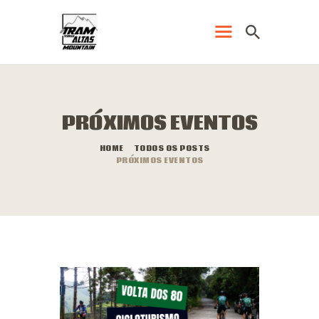
PÁGINA PRINCIPAL
PRÓXIMOS EVENTOS
LOJA
HOME
TODOS OS POSTS
CRONOMETRAGEM
PRÓXIMOS EVENTOS
ELETRÔNICA
EVENTOS
RESULTADOS
REGULAMENTO