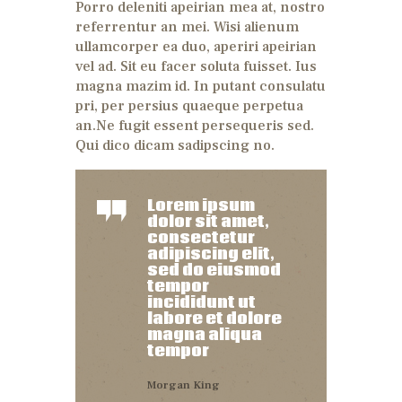
Porro deleniti apeirian mea at, nostro
referrentur an mei. Wisi alienum
ullamcorper ea duo, aperiri apeirian
vel ad. Sit eu facer soluta fuisset. Ius
magna mazim id. In putant consulatu
pri, per persius quaeque perpetua
an.Ne fugit essent persequeris sed.
Qui dico dicam sadipscing no.
Lorem ipsum
dolor sit amet,
consectetur
adipiscing elit,
sed do eiusmod
tempor
incididunt ut
labore et dolore
magna aliqua
tempor
Morgan King