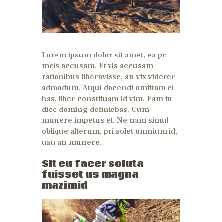
Lorem ipsum dolor sit amet, ea pri
meis accusam. Et vis accusam
rationibus liberavisse, an vix viderer
admodum. Atqui docendi omittam ei
has, liber constituam id vim. Eam in
dico doming definiebas. Cum
munere impetus et. Ne nam simul
oblique alterum, pri solet omnium id,
usu an munere.
Sit eu facer soluta
fuisset us magna
mazimid